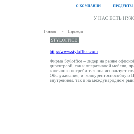
О КОМПАНИИ
ПРОДУКТЫ
У НАС ЕСТЬ НУ
Главная
»
Партнеры
STYLOFFICE
http://www.styloffice.com
Фирма
Styloffice
– лидер на рынке офисной
директрсой, так и оперативной мебели, п
конечного потребителя она использует то
Обслуживание, и
конкурентоспособную Це
внутреннем, так и на международном рын